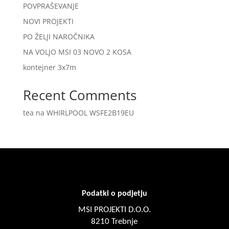
POVPRAŠEVANJE
NOVI PROJEKTI
PO ŽELJI NAROČNIKA
NA VOLJO MSI 03 NOVO 2 KOSA
kontejner 3x7m
Recent Comments
tea
na
WHIRLPOOL WSFE2B19EU
Podatki o podjetju
MSI PROJEKTI D.O.O.
8210 Trebnje