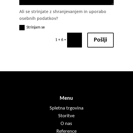
Ali se strinjate z shranjevanjem in uporabo
osebnih podatkov?
Strinjam se
Pošlji
=
1 + 6
Menu
Spletna trgovina
Storitve
O nas
Reference