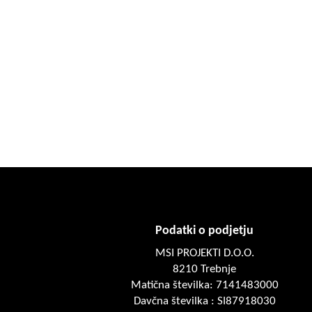
Podatki o podjetju
MSI PROJEKTI D.O.O.
8210 Trebnje
Matična številka: 7141483000
Davčna številka : SI87918030