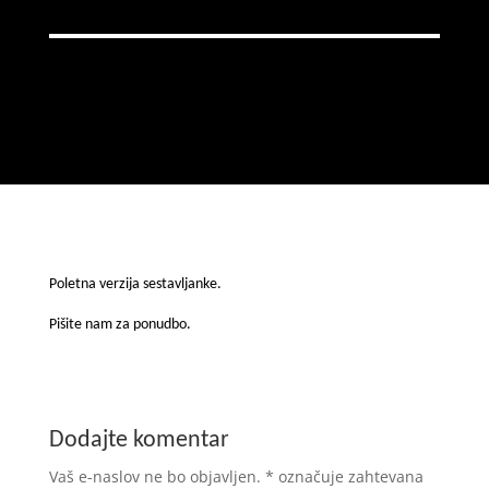
Poletna verzija sestavljanke.
Pišite nam za ponudbo.
Dodajte komentar
Vaš e-naslov ne bo objavljen.
*
označuje zahtevana