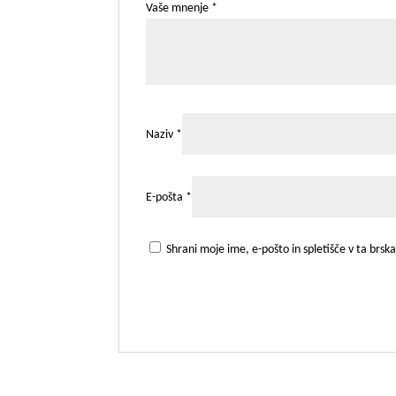
Vaše mnenje
*
Naziv
*
E-pošta
*
Shrani moje ime, e-pošto in spletišče v ta brsk