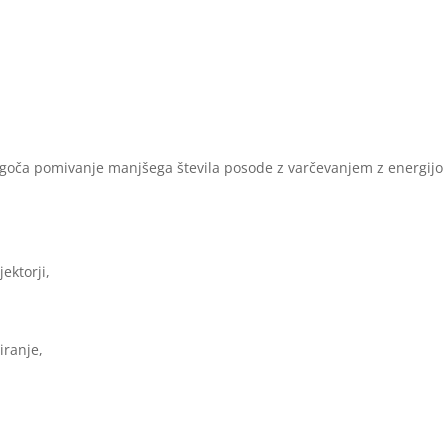
ogoča pomivanje manjšega števila posode z varčevanjem z energijo 
jektorji,
iranje,