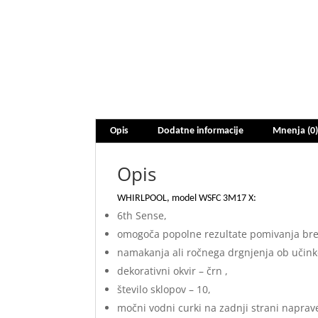
Opis
Dodatne informacije
Mnenja (0
Opis
WHIRLPOOL, model WSFC 3M17 X:
6th Sense,
omogoča popolne rezultate pomivanja bre
namakanja ali ročnega drgnjenja ob učink
dekorativni okvir – črn ,
število sklopov – 10,
močni vodni curki na zadnji strani naprave