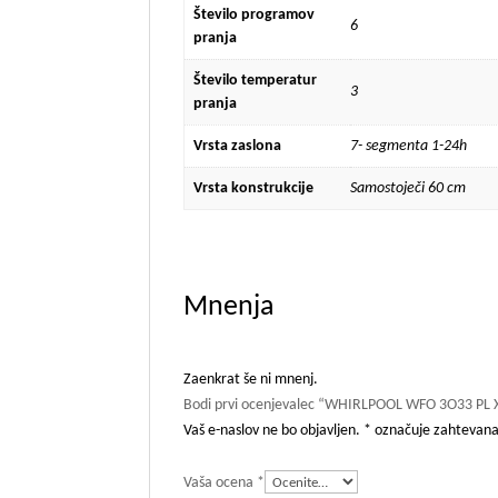
Število programov
6
pranja
Število temperatur
3
pranja
Vrsta zaslona
7- segmenta 1-24h
Vrsta konstrukcije
Samostoječi 60 cm
Mnenja
Zaenkrat še ni mnenj.
Bodi prvi ocenjevalec “WHIRLPOOL WFO 3O33 PL 
Vaš e-naslov ne bo objavljen.
*
označuje zahtevana
Vaša ocena
*