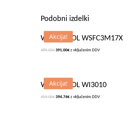
Podobni izdelki
Akcija!
WHIRLPOOL WSFC3M17X
489.00
€
391.00
€
z vključenim DDV
Akcija!
WHIRLPOOL WI3010
459.00
€
394.74
€
z vključenim DDV