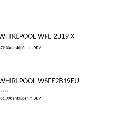
WHIRLPOOL WFE 2B19 X
479.00
€
z vključenim DDV
WHIRLPOOL WSFE2B19EU
Ocenjeno
351.00
€
z vključenim DDV
.00
d 5