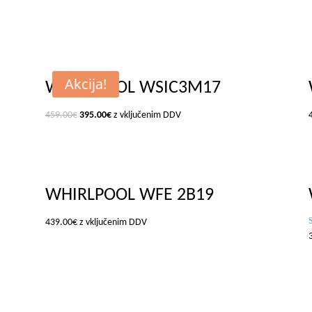
Akcija!
WHIRLPOOL WSIC3M17
459.00
€
395.00
€
z vključenim DDV
WHIRLPOOL WFE 2B19
439.00
€
z vključenim DDV
5
o