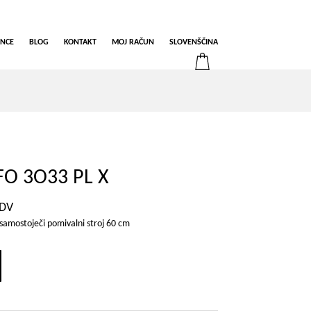
ENCE
BLOG
KONTAKT
MOJ RAČUN
SLOVENŠČINA
O 3O33 PL X
DDV
mostoječi pomivalni stroj 60 cm