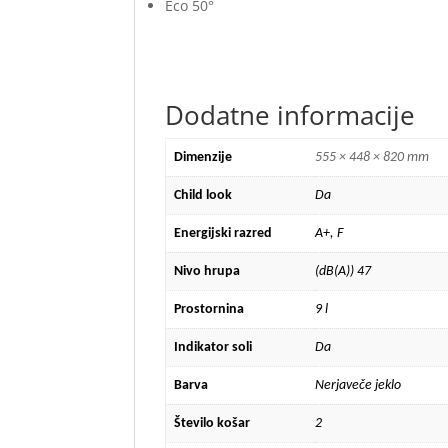
Eco 50°
Dodatne informacije
Dimenzije
555 × 448 × 820 mm
Child look
Da
Energijski razred
A+, F
Nivo hrupa
(dB(A)) 47
Prostornina
9 l
Indikator soli
Da
Barva
Nerjaveče jeklo
Število košar
2