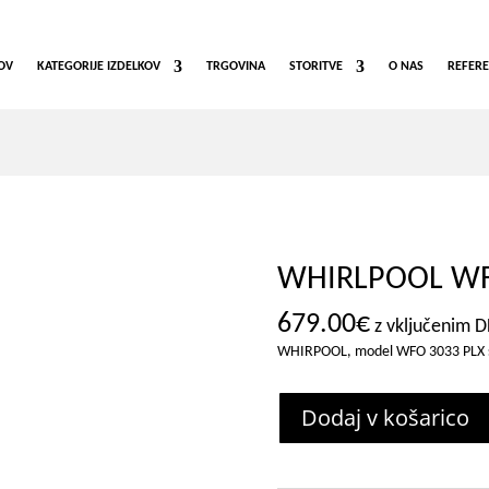
OV
KATEGORIJE IZDELKOV
TRGOVINA
STORITVE
O NAS
REFER
WHIRLPOOL WF
679.00
€
z vključenim 
WHIRPOOL, model WFO 3033 PLX sa
Dodaj v košarico