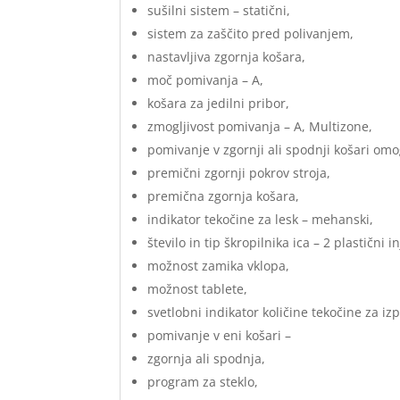
sušilni sistem – statični,
sistem za zaščito pred polivanjem,
nastavljiva zgornja košara,
moč pomivanja – A,
košara za jedilni pribor,
zmogljivost pomivanja – A, Multizone,
pomivanje v zgornji ali spodnji košari om
premični zgornji pokrov stroja,
premična zgornja košara,
indikator tekočine za lesk – mehanski,
število in tip škropilnika ica – 2 plastični in
možnost zamika vklopa,
možnost tablete,
svetlobni indikator količine tekočine za izp
pomivanje v eni košari –
zgornja ali spodnja,
program za steklo,