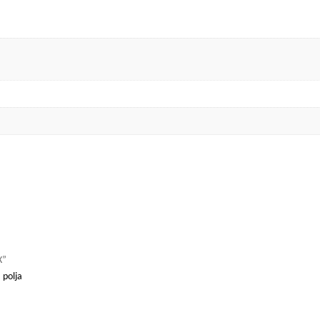
X”
 polja