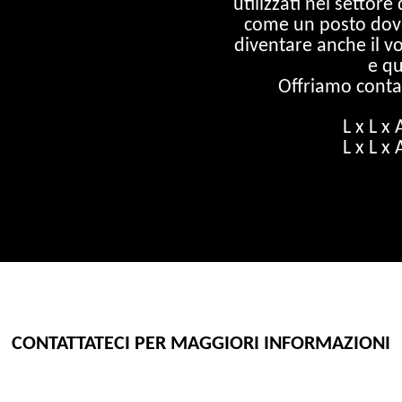
utilizzati nel settore
come un posto dove
diventare anche il v
e q
Offriamo conta
L x L x
L x L x
CONTATTATECI PER MAGGIORI INFORMAZIONI