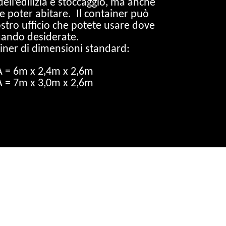
 dell’edilizia e stoccaggio, ma anche
 poter abitare. Il container può
ostro ufficio che potete usare dove
uando desiderate.
iner di dimensioni standard:
 A = 6m x 2,4m x 2,6m
 A = 7m x 3,0m x 2,6m