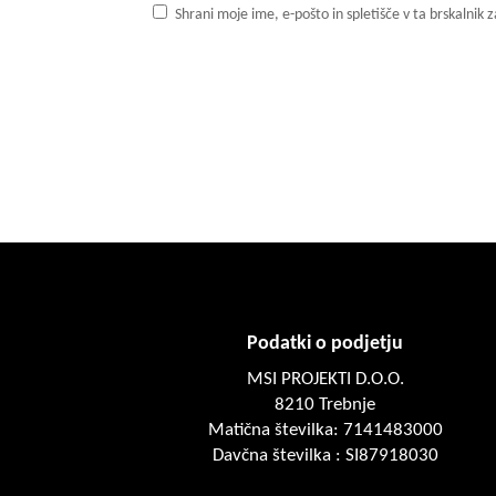
Shrani moje ime, e-pošto in spletišče v ta brskalnik
Podatki o podjetju
MSI PROJEKTI D.O.O.
8210 Trebnje
Matična številka: 7141483000
Davčna številka : SI87918030