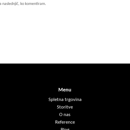
 za naslednjič, ko komentiram.
Menu
Spletna trgovina
Storitve
O nas
Reference
Blog