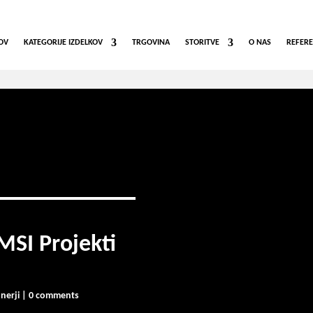
OV
KATEGORIJE IZDELKOV
TRGOVINA
STORITVE
O NAS
REFER
MSI Projekti
nerji
|
0 comments